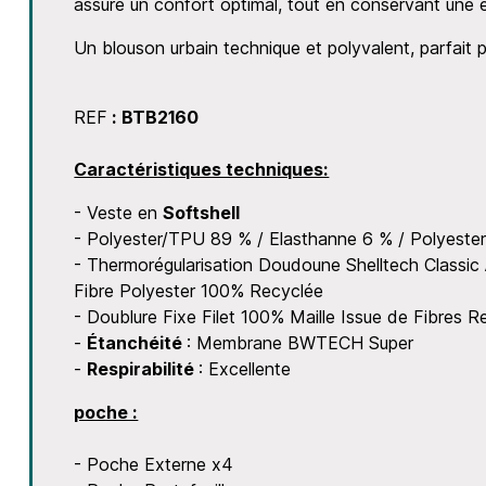
assure un confort optimal, tout en conservant une 
Un blouson urbain technique et polyvalent, parfait 
REF
:
BTB2160
Caractéristiques techniques:
- Veste en
Softshell
- Polyester/TPU 89 % / Elasthanne 6 % / Polyeste
- Thermorégularisation Doudoune Shelltech Classic
Fibre Polyester 100% Recyclée
- Doublure Fixe Filet 100% Maille Issue de Fibre
-
Étanchéité
: Membrane BWTECH Super
-
Respirabilité
: Excellente
poche :
- Poche Externe x4