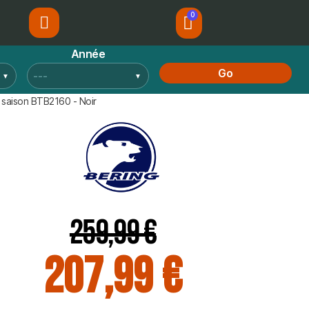
Année
Go
saison BTB2160 - Noir
259,99 €
207,99 €