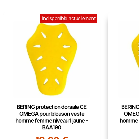
Indisponible actuellement
BERING protection dorsale CE
BERING 
OMEGA pour blouson veste
OMEGA
homme femme niveau 1 jaune -
homme f
BAA190