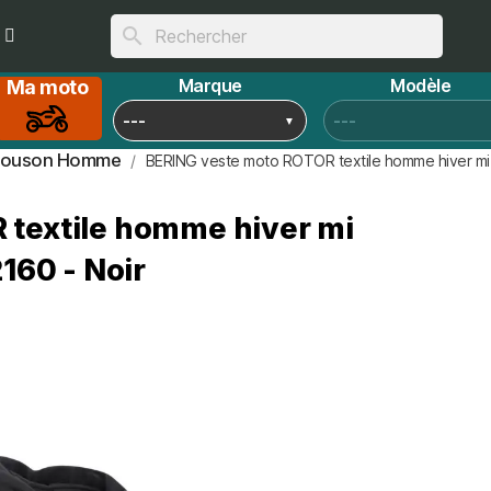
search
Marque
Modèle
Ma moto
louson Homme
BERING veste moto ROTOR textile homme hiver mi 
textile homme hiver mi
160 - Noir